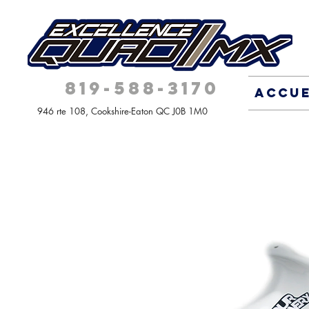
819-588-3170
ACCUE
946 rte 108,
Cookshire-Eaton QC
J0B 1M0