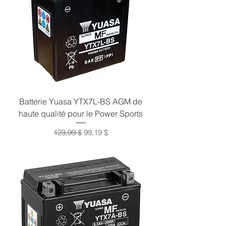
Batterie Yuasa YTX7L-BS AGM de
haute qualité pour le Power Sports
Prix original
Prix promotionnel
123,99 $
99,19 $