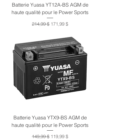
Batterie Yuasa YT12A-BS AGM de
haute qualité pour le Power Sports
Prix original
Prix promotionnel
214,99 $
171,99 $
Batterie Yuasa YTX9-BS AGM de
haute qualité pour le Power Sports
Prix original
Prix promotionnel
149,99 $
119,99 $