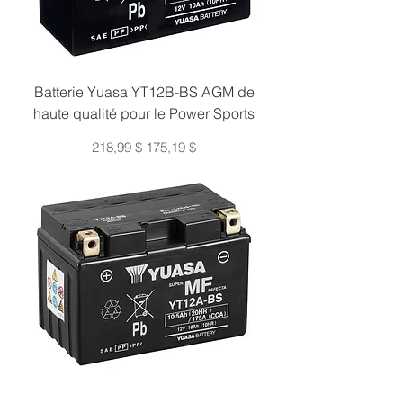
Batterie Yuasa YT12B-BS AGM de
haute qualité pour le Power Sports
Prix original
Prix promotionnel
218,99 $
175,19 $