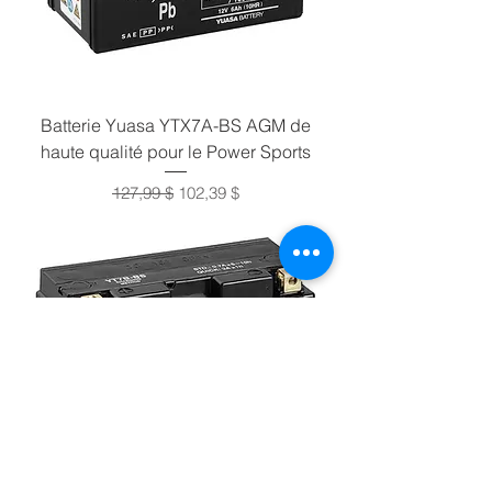
Batterie Yuasa YTX7A-BS AGM de
haute qualité pour le Power Sports
Prix original
Prix promotionnel
127,99 $
102,39 $