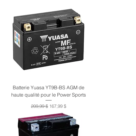
Batterie Yuasa YT9B-BS AGM de
haute qualité pour le Power Sports
Prix original
Prix promotionnel
209,99 $
167,99 $