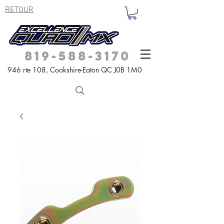
RETOUR
819-588-3170
946 rte 108,
Cookshire-Eaton QC
J0B 1M0