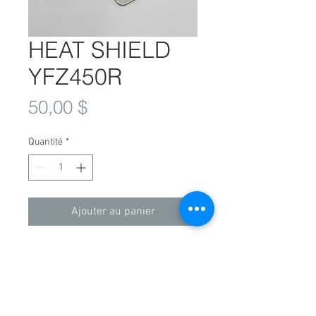
HEAT SHIELD
YFZ450R
Prix
50,00 $
Quantité
*
Ajouter au panier
Protéger de la chaleur du tuyau
central.
Fonctionne avec de nombreux gaz
d’échappement du marché
secondaire