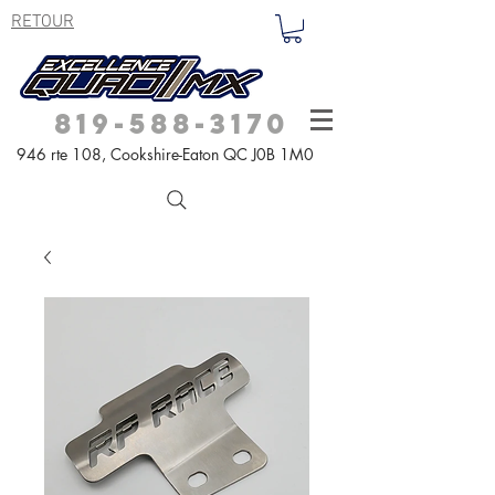
RETOUR
819-588-3170
946 rte 108,
Cookshire-Eaton QC
J0B 1M0