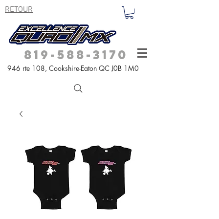
RETOUR
819-588-3170
946 rte 108,
Cookshire-Eaton QC
J0B 1M0