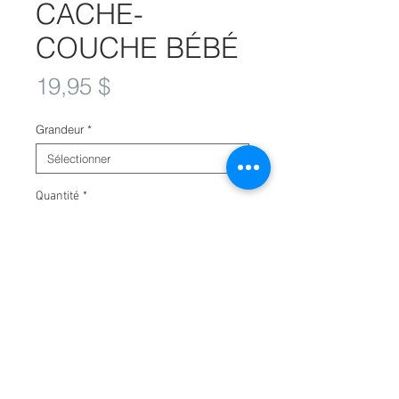
CACHE-
COUCHE BÉBÉ
Prix
19,95 $
Grandeur
*
Quantité
*
Ajouter au panier
© 2019 pour Excellence Quad MX par
Audreyane Petit, Infographie